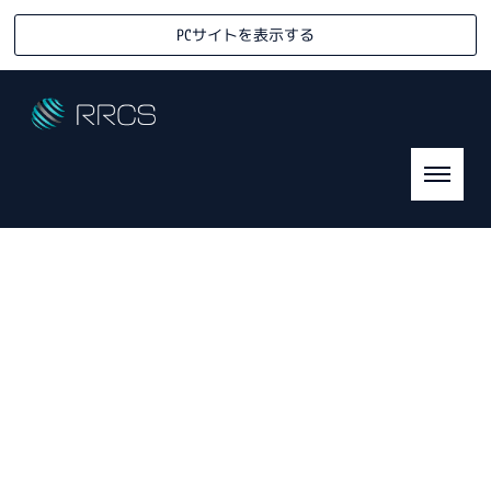
PCサイトを表示する
RRCS対談・座談会
R
eady-mixed &
R
eturned
C
oncrete
S
olution Association
HOME
|
RRC対談・座談会
|
template.list
全ての対談・座談会
2026年