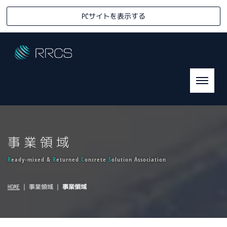
PCサイトを表示する
事業領域
R
eady-mixed &
R
eturned
C
oncrete
S
olution Association
HOME
| 事業領域 |
事業領域