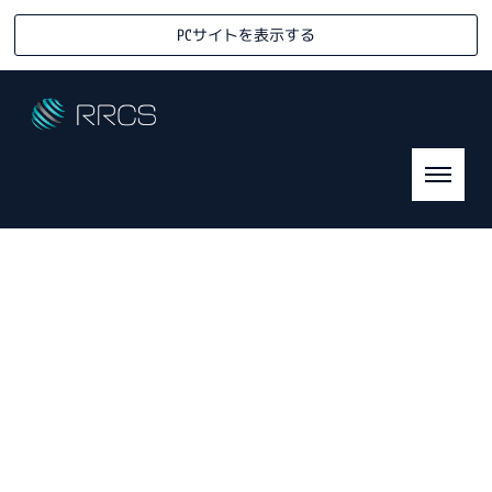
PCサイトを表示する
RRCS対談・座談会
R
eady-mixed &
R
eturned
C
oncrete
S
olution Association
HOME
|
RRC対談・座談会
|
template.detail
[%list_start%]