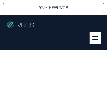
PCサイトを表示する
RRCS対談・座談会
R
eady-mixed &
R
eturned
C
oncrete
S
olution Association
HOME
|
RRC対談・座談会
|
template.detail
[%list_start%]