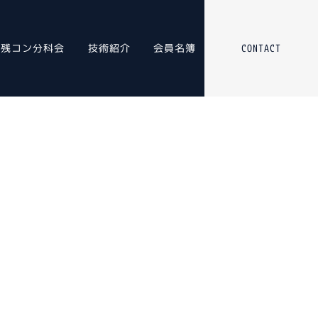
残コン分科会
技術紹介
会員名簿
CONTACT