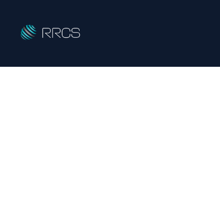
RRCS対談・座談
R
eady-mixed &
R
eturned
C
oncrete
S
HOME
|
RRC対談・座談会
|
template.detail