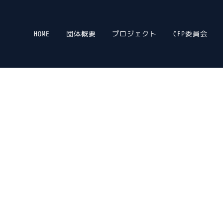
HOME
団体概要
プロジェクト
CFP委員会
会
olution Association