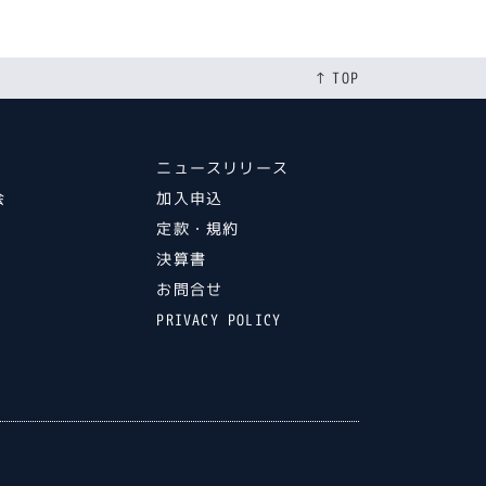
[%category%]
↑ TOP
ニュースリリース
会
加入申込
ト
定款・規約
ル
決算書
ト
お問合せ
PRIVACY POLICY