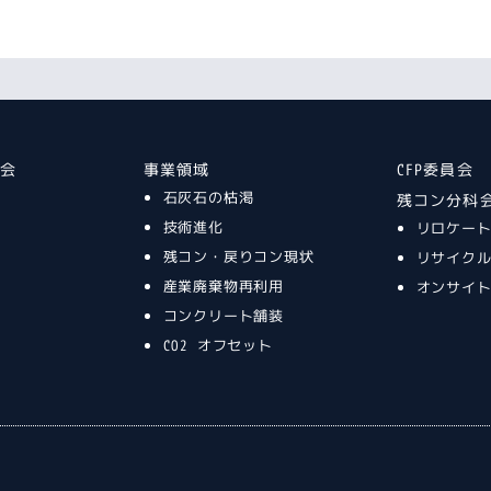
談会
事業領域
CFP委員会
石灰石の枯渇
残コン分科
技術進化
リロケー
残コン・戻りコン現状
リサイク
産業廃棄物再利用
オンサイ
コンクリート舗装
CO2 オフセット