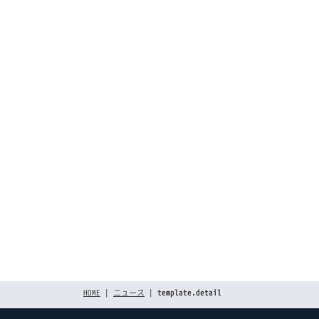
[%list_end%]
[%article_da
[%title
[%lea
[%article%]
前のページへ
HOME
|
ニュース
|
template.detail