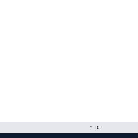
[%tags%]
次のページへ
↑ TOP