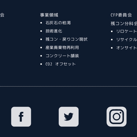
談会
事業領域
CFP委員会
石灰石の枯渇
残コン分科
技術進化
リロケー
残コン・戻りコン現状
リサイク
産業廃棄物再利用
オンサイ
コンクリート舗装
CO2 オフセット