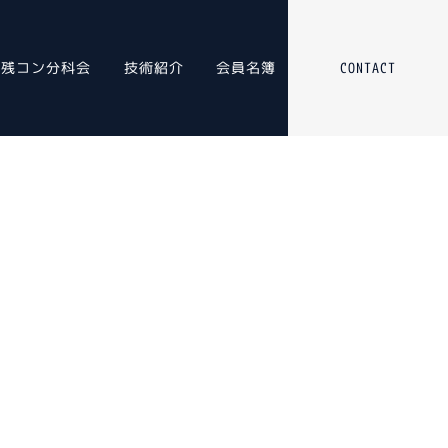
残コン分科会
技術紹介
会員名簿
CONTACT