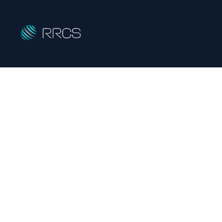
[%title%]
R
eady-mixed &
R
eturned
C
oncrete
S
HOME
|
ニュース
|
template.detail