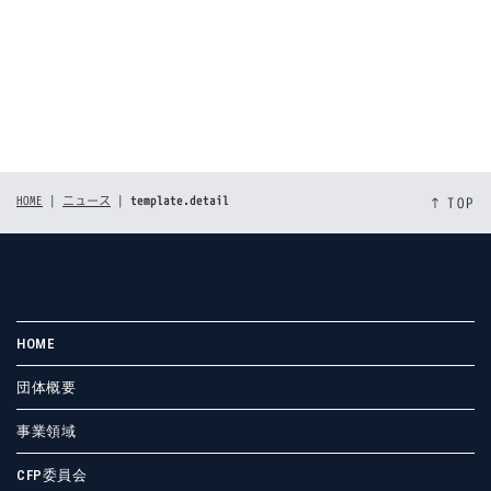
[%tags%]
前のページへ
次のページへ
HOME
|
ニュース
|
template.detail
↑ TOP
HOME
団体概要
事業領域
CFP委員会