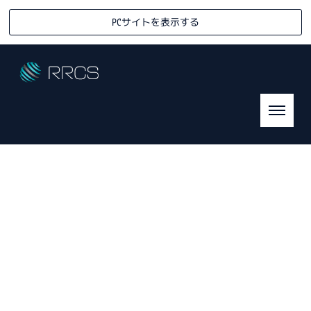
PCサイトを表示する
[%title%]
R
eady-mixed &
R
eturned
C
oncrete
S
olution Association
HOME
|
ニュース
|
template.detail