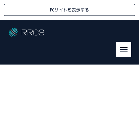
PCサイトを表示する
[%title%]
R
eady-mixed &
R
eturned
C
oncrete
S
olution Association
HOME
|
ニュース
|
template.detail