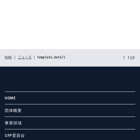
[%tags%]
前のページへ
次のページへ
HOME
|
ニュース
|
template.detail
↑ TOP
HOME
団体概要
事業領域
CFP委員会