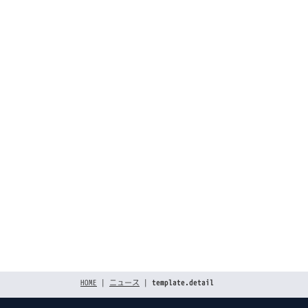
[%list_end%]
[%article_da
[%title
[%lea
[%article%]
前のページへ
HOME
|
ニュース
|
template.detail