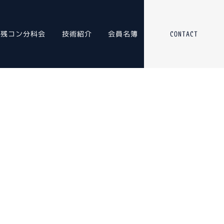
残コン分科会
技術紹介
会員名簿
CONTACT