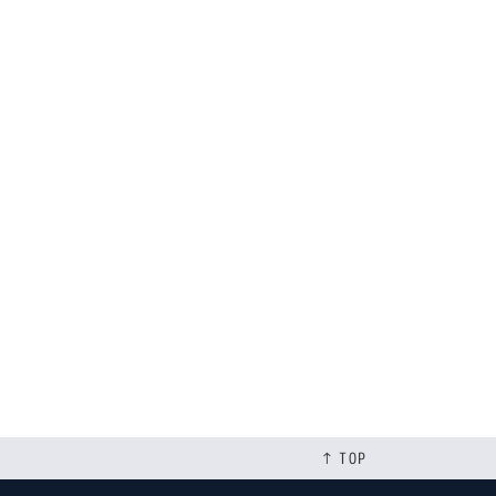
[%tags%]
次のページへ
↑ TOP