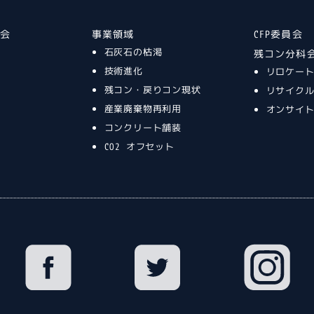
談会
事業領域
CFP委員会
石灰石の枯渇
残コン分科
技術進化
リロケー
残コン・戻りコン現状
リサイク
産業廃棄物再利用
オンサイ
コンクリート舗装
CO2 オフセット