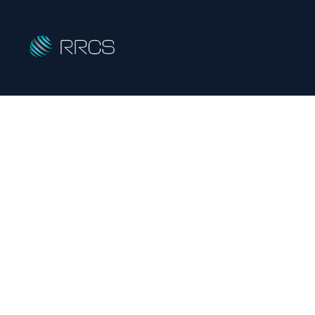
[%title%]
R
eady-mixed &
R
eturned
C
oncrete
S
HOME
|
ニュース
|
template.detail