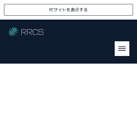
PCサイトを表示する
[%title%]
R
eady-mixed &
R
eturned
C
oncrete
S
olution Association
HOME
|
ニュース
|
template.detail