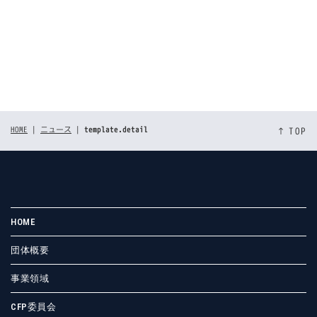
[%tags%]
前のページへ
次のページへ
HOME
|
ニュース
|
template.detail
↑ TOP
HOME
団体概要
事業領域
CFP委員会