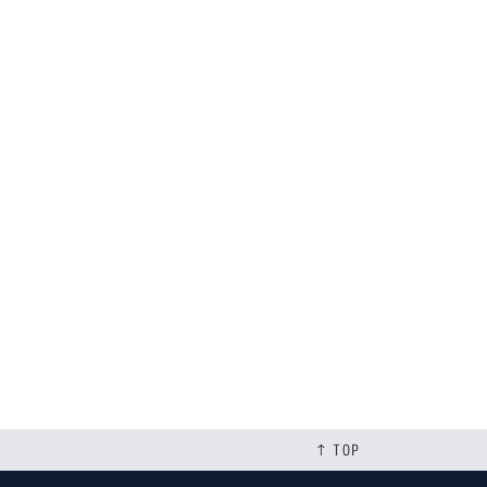
[%tags%]
次のページへ
↑ TOP