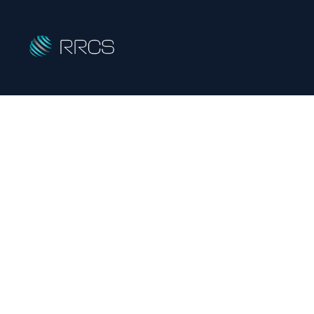
[%title%]
R
eady-mixed &
R
eturned
C
oncrete
S
HOME
|
ニュース
|
template.detail