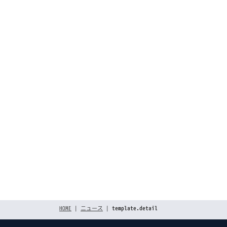
[%list_end%]
[%article_da
[%title
[%lea
[%article%]
前のページへ
HOME
|
ニュース
|
template.detail