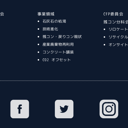
談会
事業領域
CFP委員会
石灰石の枯渇
残コン分科
技術進化
リロケー
残コン・戻りコン現状
リサイク
産業廃棄物再利用
オンサイ
コンクリート舗装
CO2 オフセット