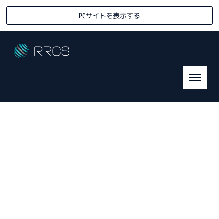
PCサイトを表示する
[%title%]
R
eady-mixed &
R
eturned
C
oncrete
S
olution Association
HOME
|
ニュース
|
template.detail