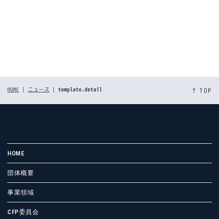
[%tags%]
前のページへ
次のページへ
HOME
|
ニュース
|
template.detail
↑ TOP
HOME
団体概要
事業領域
CFP委員会